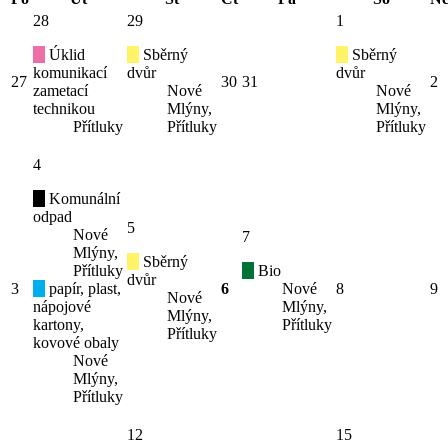
28
29
1
Úklid
Sběrný
Sběrný
komunikací
dvůr
dvůr
27
30
31
2
zametací
Nové
Nové
technikou
Mlýny,
Mlýny,
Přítluky
Přítluky
Přítluky
4
Komunální
odpad
5
Nové
7
Mlýny,
Sběrný
Přítluky
Bio
dvůr
3
papír, plast,
6
Nové
8
9
Nové
nápojové
Mlýny,
Mlýny,
kartony,
Přítluky
Přítluky
kovové obaly
Nové
Mlýny,
Přítluky
12
15