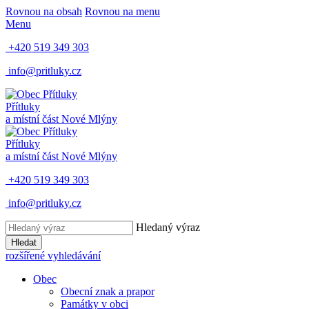
Rovnou na obsah
Rovnou na menu
Menu
+420 519 349 303
info@pritluky.cz
Přítluky
a místní část
Nové Mlýny
Přítluky
a místní část
Nové Mlýny
+420 519 349 303
info@pritluky.cz
Hledaný výraz
Hledat
rozšířené vyhledávání
Obec
Obecní znak a prapor
Památky v obci