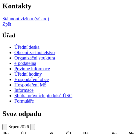
Kontakty
Stáhnout vizitku (vCard)
Zpět
Úřad
Úřední deska
Obecní zastupitelstvo
Organizační struktura
e-podatelna
Povinné informace
Úřední hodiny
Hospodaření obce
Hospodaření MŠ
Informace
Sbírka právních předpisů ÚSC
Formuláře
Svoz odpadu
Srpen
2026
Po
Út
St
Čt
Pá
So
N