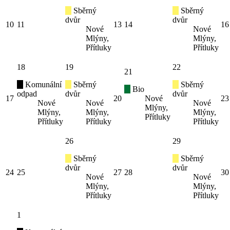
Sběrný
Sběrný
dvůr
dvůr
10
11
13
14
16
Nové
Nové
Mlýny,
Mlýny,
Přítluky
Přítluky
18
19
22
21
Komunální
Sběrný
Sběrný
Bio
odpad
dvůr
dvůr
17
20
Nové
23
Nové
Nové
Nové
Mlýny,
Mlýny,
Mlýny,
Mlýny,
Přítluky
Přítluky
Přítluky
Přítluky
26
29
Sběrný
Sběrný
dvůr
dvůr
24
25
27
28
30
Nové
Nové
Mlýny,
Mlýny,
Přítluky
Přítluky
1