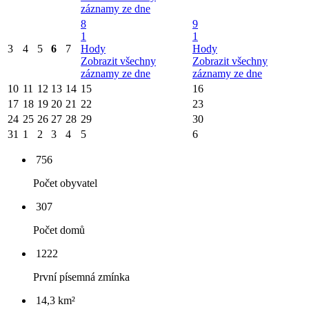
záznamy ze dne
8
9
1
1
3
4
5
6
7
Hody
Hody
Zobrazit všechny
Zobrazit všechny
záznamy ze dne
záznamy ze dne
10
11
12
13
14
15
16
17
18
19
20
21
22
23
24
25
26
27
28
29
30
31
1
2
3
4
5
6
756
Počet obyvatel
307
Počet domů
1222
První písemná zmínka
14,3 km²