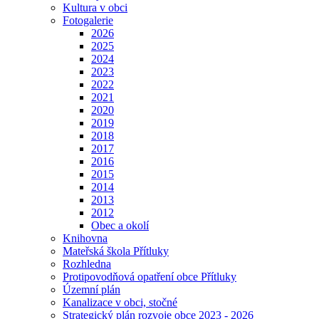
Kultura v obci
Fotogalerie
2026
2025
2024
2023
2022
2021
2020
2019
2018
2017
2016
2015
2014
2013
2012
Obec a okolí
Knihovna
Mateřská škola Přítluky
Rozhledna
Protipovodňová opatření obce Přítluky
Územní plán
Kanalizace v obci, stočné
Strategický plán rozvoje obce 2023 - 2026