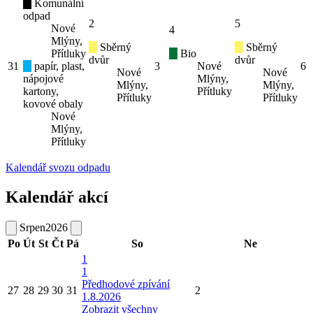
Komunální
odpad
2
5
Nové
4
Mlýny,
Sběrný
Sběrný
Přítluky
Bio
dvůr
dvůr
31
papír, plast,
3
Nové
6
Nové
Nové
nápojové
Mlýny,
Mlýny,
Mlýny,
kartony,
Přítluky
Přítluky
Přítluky
kovové obaly
Nové
Mlýny,
Přítluky
Kalendář svozu odpadu
Kalendář akcí
Srpen
2026
Po
Út
St
Čt
Pá
So
Ne
1
1
Předhodové zpívání
27
28
29
30
31
2
1.8.2026
Zobrazit všechny