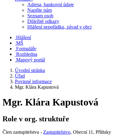
Adresa, bankovní údaje
Napište nám
Seznam osob
Důležité odkazy
Hlášení nepořádku, závad v obci
Hlášení
MŠ
Formuláře
Rozhledna
Mapový portál
Úvodní stránka
Úřad
Povinné informace
Mgr. Klára Kapustová
Mgr. Klára Kapustová
Role v org. struktuře
Člen zastupitelstva -
Zastupitelstvo
, Obecní 11, Přítluky