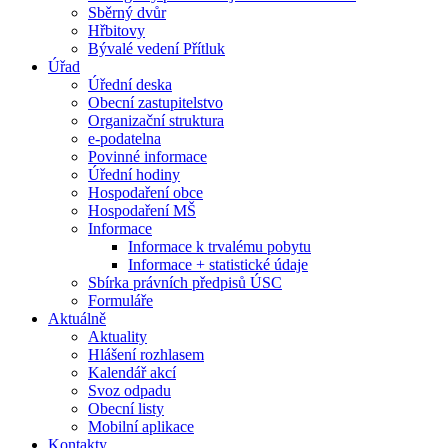
Sběrný dvůr
Hřbitovy
Bývalé vedení Přítluk
Úřad
Úřední deska
Obecní zastupitelstvo
Organizační struktura
e-podatelna
Povinné informace
Úřední hodiny
Hospodaření obce
Hospodaření MŠ
Informace
Informace k trvalému pobytu
Informace + statistické údaje
Sbírka právních předpisů ÚSC
Formuláře
Aktuálně
Aktuality
Hlášení rozhlasem
Kalendář akcí
Svoz odpadu
Obecní listy
Mobilní aplikace
Kontakty