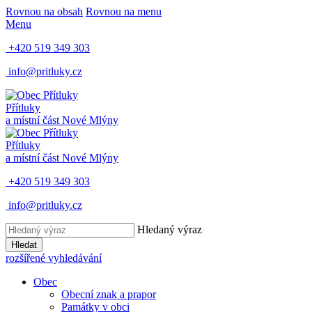
Rovnou na obsah
Rovnou na menu
Menu
+420 519 349 303
info@pritluky.cz
Přítluky
a místní část
Nové Mlýny
Přítluky
a místní část
Nové Mlýny
+420 519 349 303
info@pritluky.cz
Hledaný výraz
Hledat
rozšířené vyhledávání
Obec
Obecní znak a prapor
Památky v obci