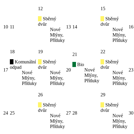
12
15
Sběrný
Sběrný
dvůr
dvůr
10
11
13
14
16
Nové
Nové
Mlýny,
Mlýny,
Přítluky
Přítluky
18
19
22
21
Komunální
Sběrný
Sběrný
Bio
odpad
dvůr
dvůr
17
20
Nové
23
Nové
Nové
Nové
Mlýny,
Mlýny,
Mlýny,
Mlýny,
Přítluky
Přítluky
Přítluky
Přítluky
26
29
Sběrný
Sběrný
dvůr
dvůr
24
25
27
28
30
Nové
Nové
Mlýny,
Mlýny,
Přítluky
Přítluky