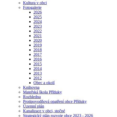
Kultura v obci
Fotogalerie
2026
2025
2024
2023
2022
2021
2020
2019
2018
2017
2016
2015
2014
2013
2012
Obec a okolí
Knihovna
Mateřská škola Přítluky
Rozhledna
Protipovodňová opatření obce Přítluky
Územní plán
Kanalizace v obci, stočné
Strategický plán rozvoje obce 2023 - 2026