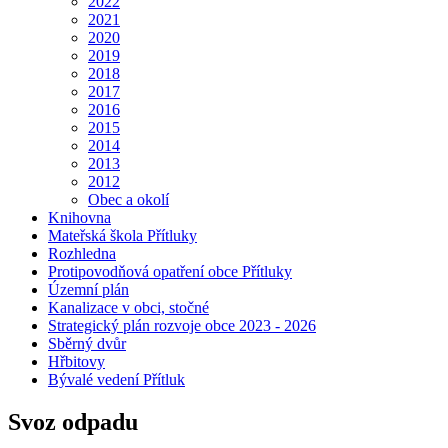
2022
2021
2020
2019
2018
2017
2016
2015
2014
2013
2012
Obec a okolí
Knihovna
Mateřská škola Přítluky
Rozhledna
Protipovodňová opatření obce Přítluky
Územní plán
Kanalizace v obci, stočné
Strategický plán rozvoje obce 2023 - 2026
Sběrný dvůr
Hřbitovy
Bývalé vedení Přítluk
Svoz odpadu