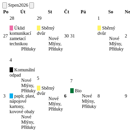
Srpen
2026
Po
Út
St
Čt
Pá
So
N
28
29
1
Úklid
Sběrný
Sběrný
komunikací
dvůr
dvůr
27
30
31
2
zametací
Nové
Nové
technikou
Mlýny,
Mlýny,
Přítluky
Přítluky
Přítluky
4
Komunální
odpad
5
Nové
7
Mlýny,
Sběrný
Přítluky
Bio
dvůr
3
papír, plast,
6
Nové
8
9
Nové
nápojové
Mlýny,
Mlýny,
kartony,
Přítluky
Přítluky
kovové obaly
Nové
Mlýny,
Přítluky