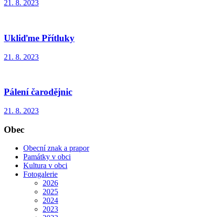
21. 8. 2023
Ukliďme Přítluky
21. 8. 2023
Pálení čarodějnic
21. 8. 2023
Obec
Obecní znak a prapor
Památky v obci
Kultura v obci
Fotogalerie
2026
2025
2024
2023