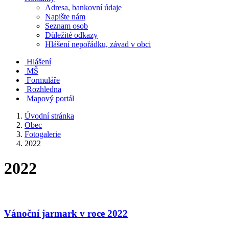
Adresa, bankovní údaje
Napište nám
Seznam osob
Důležité odkazy
Hlášení nepořádku, závad v obci
Hlášení
MŠ
Formuláře
Rozhledna
Mapový portál
Úvodní stránka
Obec
Fotogalerie
2022
2022
Vánoční jarmark v roce 2022