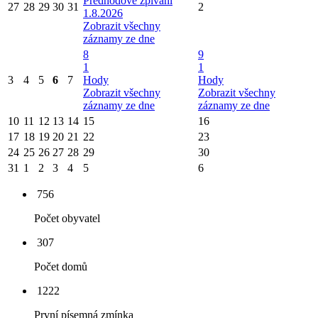
Předhodové zpívání
27
28
29
30
31
2
1.8.2026
Zobrazit všechny
záznamy ze dne
8
9
1
1
3
4
5
6
7
Hody
Hody
Zobrazit všechny
Zobrazit všechny
záznamy ze dne
záznamy ze dne
10
11
12
13
14
15
16
17
18
19
20
21
22
23
24
25
26
27
28
29
30
31
1
2
3
4
5
6
756
Počet obyvatel
307
Počet domů
1222
První písemná zmínka