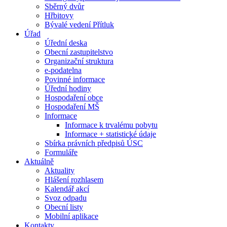
Sběrný dvůr
Hřbitovy
Bývalé vedení Přítluk
Úřad
Úřední deska
Obecní zastupitelstvo
Organizační struktura
e-podatelna
Povinné informace
Úřední hodiny
Hospodaření obce
Hospodaření MŠ
Informace
Informace k trvalému pobytu
Informace + statistické údaje
Sbírka právních předpisů ÚSC
Formuláře
Aktuálně
Aktuality
Hlášení rozhlasem
Kalendář akcí
Svoz odpadu
Obecní listy
Mobilní aplikace
Kontakty