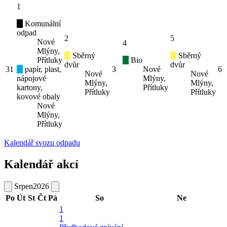
1
Komunální
odpad
2
5
Nové
4
Mlýny,
Sběrný
Sběrný
Přítluky
Bio
dvůr
dvůr
31
papír, plast,
3
Nové
6
Nové
Nové
nápojové
Mlýny,
Mlýny,
Mlýny,
kartony,
Přítluky
Přítluky
Přítluky
kovové obaly
Nové
Mlýny,
Přítluky
Kalendář svozu odpadu
Kalendář akcí
Srpen
2026
Po
Út
St
Čt
Pá
So
Ne
1
1