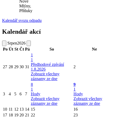
Nové
Mlýny,
Přítluky
Kalendář svozu odpadu
Kalendář akcí
Srpen
2026
Po
Út
St
Čt
Pá
So
Ne
1
1
Předhodové zpívání
27
28
29
30
31
2
1.8.2026
Zobrazit všechny
záznamy ze dne
8
9
1
1
3
4
5
6
7
Hody
Hody
Zobrazit všechny
Zobrazit všechny
záznamy ze dne
záznamy ze dne
10
11
12
13
14
15
16
17
18
19
20
21
22
23