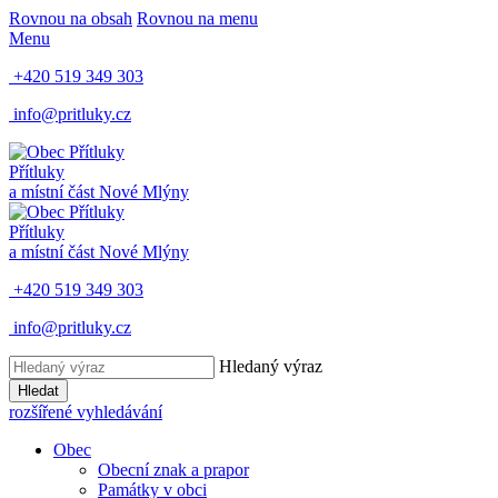
Rovnou na obsah
Rovnou na menu
Menu
+420 519 349 303
info@pritluky.cz
Přítluky
a místní část
Nové Mlýny
Přítluky
a místní část
Nové Mlýny
+420 519 349 303
info@pritluky.cz
Hledaný výraz
Hledat
rozšířené vyhledávání
Obec
Obecní znak a prapor
Památky v obci