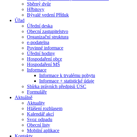
Sběrný dvůr
Hřbitovy
Bývalé vedení Přítluk
Úřad
Úřední deska
Obecní zastupitelstvo
Organizační struktura
e-podatelna
Povinné informace
Úřední hodiny
Hospodaření obce
Hospodaření MŠ
Informace
Informace k trvalému pobytu
Informace + statistické údaje
Sbírka právních předpisů ÚSC
Formuláře
Aktuálně
Aktuality
Hlášení rozhlasem
Kalendář akcí
Svoz odpadu
Obecní listy
Mobilní aplikace
Kontakty