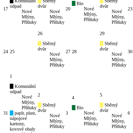
Komunální
Sběrný
Sběrný
Bio
odpad
dvůr
dvůr
17
20
Nové
23
Nové
Nové
Nové
Mlýny,
Mlýny,
Mlýny,
Mlýny,
Přítluky
Přítluky
Přítluky
Přítluky
26
29
Sběrný
Sběrný
dvůr
dvůr
24
25
27
28
30
Nové
Nové
Mlýny,
Mlýny,
Přítluky
Přítluky
1
Komunální
odpad
2
5
Nové
4
Mlýny,
Sběrný
Sběrný
Přítluky
Bio
dvůr
dvůr
31
papír, plast,
3
Nové
6
Nové
Nové
nápojové
Mlýny,
Mlýny,
Mlýny,
kartony,
Přítluky
Přítluky
Přítluky
kovové obaly