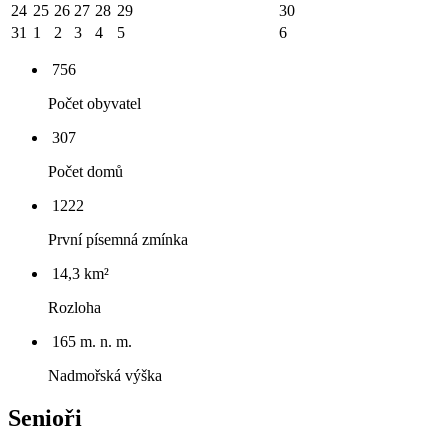
24
25
26
27
28
29
30
31
1
2
3
4
5
6
756
Počet obyvatel
307
Počet domů
1222
První písemná zmínka
14,3 km²
Rozloha
165 m. n. m.
Nadmořská výška
Senioři