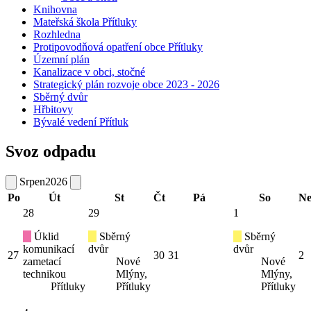
Knihovna
Mateřská škola Přítluky
Rozhledna
Protipovodňová opatření obce Přítluky
Územní plán
Kanalizace v obci, stočné
Strategický plán rozvoje obce 2023 - 2026
Sběrný dvůr
Hřbitovy
Bývalé vedení Přítluk
Svoz odpadu
Srpen
2026
Po
Út
St
Čt
Pá
So
N
28
29
1
Úklid
Sběrný
Sběrný
komunikací
dvůr
dvůr
27
30
31
2
zametací
Nové
Nové
technikou
Mlýny,
Mlýny,
Přítluky
Přítluky
Přítluky