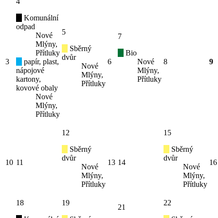
4
Komunální
odpad
5
Nové
7
Mlýny,
Sběrný
Přítluky
Bio
dvůr
3
papír, plast,
6
Nové
8
9
Nové
nápojové
Mlýny,
Mlýny,
kartony,
Přítluky
Přítluky
kovové obaly
Nové
Mlýny,
Přítluky
12
15
Sběrný
Sběrný
dvůr
dvůr
10
11
13
14
16
Nové
Nové
Mlýny,
Mlýny,
Přítluky
Přítluky
18
19
22
21