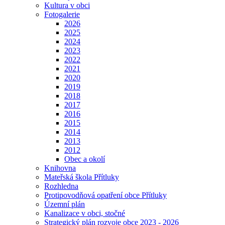
Kultura v obci
Fotogalerie
2026
2025
2024
2023
2022
2021
2020
2019
2018
2017
2016
2015
2014
2013
2012
Obec a okolí
Knihovna
Mateřská škola Přítluky
Rozhledna
Protipovodňová opatření obce Přítluky
Územní plán
Kanalizace v obci, stočné
Strategický plán rozvoje obce 2023 - 2026