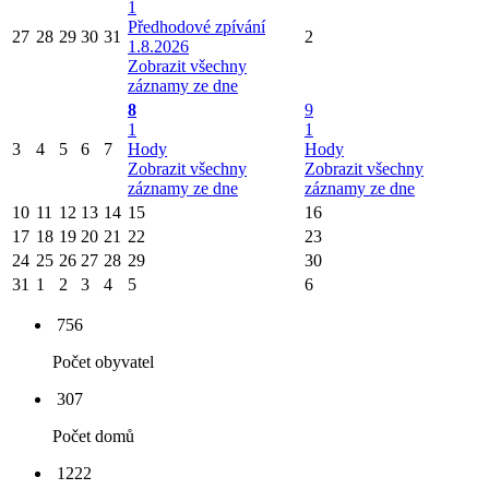
1
Předhodové zpívání
27
28
29
30
31
2
1.8.2026
Zobrazit všechny
záznamy ze dne
8
9
1
1
3
4
5
6
7
Hody
Hody
Zobrazit všechny
Zobrazit všechny
záznamy ze dne
záznamy ze dne
10
11
12
13
14
15
16
17
18
19
20
21
22
23
24
25
26
27
28
29
30
31
1
2
3
4
5
6
756
Počet obyvatel
307
Počet domů
1222