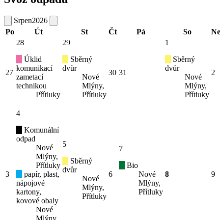
Srpen
2026
Po
Út
St
Čt
Pá
So
N
28
29
1
Úklid
Sběrný
Sběrný
komunikací
dvůr
dvůr
27
30
31
2
zametací
Nové
Nové
technikou
Mlýny,
Mlýny,
Přítluky
Přítluky
Přítluky
4
Komunální
odpad
5
Nové
7
Mlýny,
Sběrný
Přítluky
Bio
dvůr
3
papír, plast,
6
Nové
8
9
Nové
nápojové
Mlýny,
Mlýny,
kartony,
Přítluky
Přítluky
kovové obaly
Nové
Mlýny,