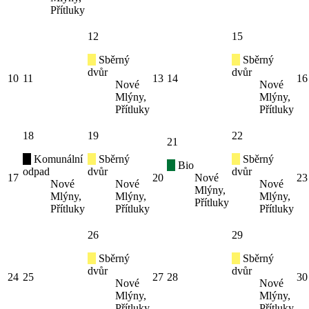
Přítluky
12
15
Sběrný
Sběrný
dvůr
dvůr
10
11
13
14
16
Nové
Nové
Mlýny,
Mlýny,
Přítluky
Přítluky
18
19
22
21
Komunální
Sběrný
Sběrný
Bio
odpad
dvůr
dvůr
17
20
Nové
23
Nové
Nové
Nové
Mlýny,
Mlýny,
Mlýny,
Mlýny,
Přítluky
Přítluky
Přítluky
Přítluky
26
29
Sběrný
Sběrný
dvůr
dvůr
24
25
27
28
30
Nové
Nové
Mlýny,
Mlýny,
Přítluky
Přítluky