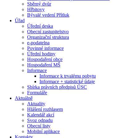
Sběrný dvůr
Hřbitovy
Bývalé vedení Přítluk
Úřad
Úřední deska
Obecní zastupitelstvo
Organizační struktura
e-podatelna
Povinné informace
Úřední hodiny
Hospodaření obce
Hospodaření MŠ
Informace
Informace k trvalému pobytu
Informace + statistické údaje
Sbírka právních předpisů ÚSC
Formuláře
Aktuálně
Aktuality
Hlášení rozhlasem
Kalendář akcí
Svoz odpadu
Obecní listy
Mobilní aplikace
Kontakty