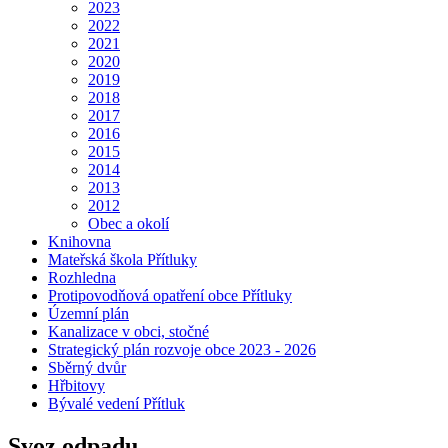
2023
2022
2021
2020
2019
2018
2017
2016
2015
2014
2013
2012
Obec a okolí
Knihovna
Mateřská škola Přítluky
Rozhledna
Protipovodňová opatření obce Přítluky
Územní plán
Kanalizace v obci, stočné
Strategický plán rozvoje obce 2023 - 2026
Sběrný dvůr
Hřbitovy
Bývalé vedení Přítluk
Svoz odpadu