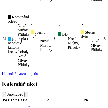
1
Komunální
odpad
2
5
Nové
4
Mlýny,
Sběrný
Sběrný
Přítluky
Bio
dvůr
dvůr
31
papír, plast,
3
Nové
6
Nové
Nové
nápojové
Mlýny,
Mlýny,
Mlýny,
kartony,
Přítluky
Přítluky
Přítluky
kovové obaly
Nové
Mlýny,
Přítluky
Kalendář svozu odpadu
Kalendář akcí
Srpen
2026
Po
Út
St
Čt
Pá
So
Ne
1