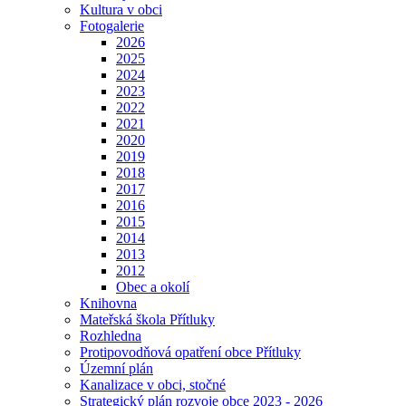
Kultura v obci
Fotogalerie
2026
2025
2024
2023
2022
2021
2020
2019
2018
2017
2016
2015
2014
2013
2012
Obec a okolí
Knihovna
Mateřská škola Přítluky
Rozhledna
Protipovodňová opatření obce Přítluky
Územní plán
Kanalizace v obci, stočné
Strategický plán rozvoje obce 2023 - 2026