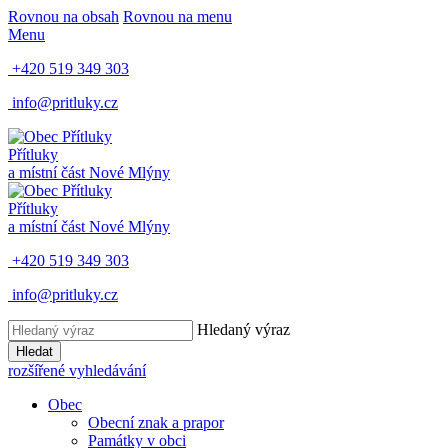
Rovnou na obsah
Rovnou na menu
Menu
+420 519 349 303
info@pritluky.cz
Přítluky
a místní část
Nové Mlýny
Přítluky
a místní část
Nové Mlýny
+420 519 349 303
info@pritluky.cz
Hledaný výraz
Hledat
rozšířené vyhledávání
Obec
Obecní znak a prapor
Památky v obci