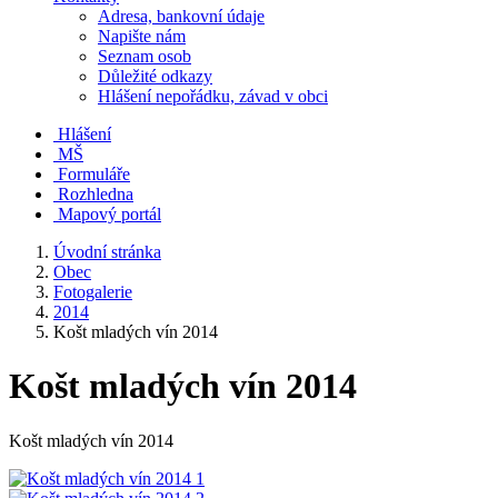
Adresa, bankovní údaje
Napište nám
Seznam osob
Důležité odkazy
Hlášení nepořádku, závad v obci
Hlášení
MŠ
Formuláře
Rozhledna
Mapový portál
Úvodní stránka
Obec
Fotogalerie
2014
Košt mladých vín 2014
Košt mladých vín 2014
Košt mladých vín 2014