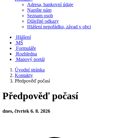
Adresa, bankovní údaje
Napište nám
Seznam osob
Důležité odkazy
Hlášení nepořádku, závad v obci
Hlášení
MŠ
Formuláře
Rozhledna
Mapový portál
Úvodní stránka
Kontakty
Předpověď počasí
Předpověď počasí
dnes, čtvrtek 6. 8. 2026