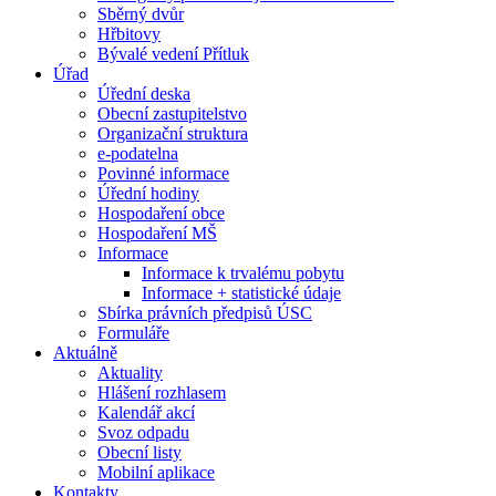
Sběrný dvůr
Hřbitovy
Bývalé vedení Přítluk
Úřad
Úřední deska
Obecní zastupitelstvo
Organizační struktura
e-podatelna
Povinné informace
Úřední hodiny
Hospodaření obce
Hospodaření MŠ
Informace
Informace k trvalému pobytu
Informace + statistické údaje
Sbírka právních předpisů ÚSC
Formuláře
Aktuálně
Aktuality
Hlášení rozhlasem
Kalendář akcí
Svoz odpadu
Obecní listy
Mobilní aplikace
Kontakty