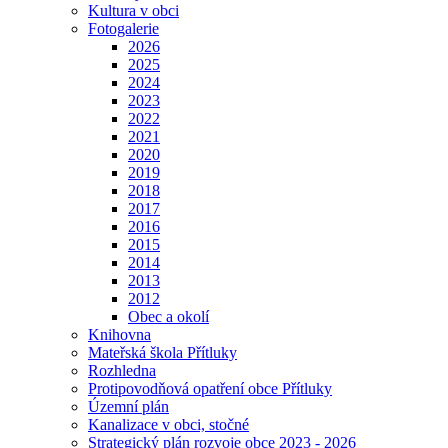
Kultura v obci
Fotogalerie
2026
2025
2024
2023
2022
2021
2020
2019
2018
2017
2016
2015
2014
2013
2012
Obec a okolí
Knihovna
Mateřská škola Přítluky
Rozhledna
Protipovodňová opatření obce Přítluky
Územní plán
Kanalizace v obci, stočné
Strategický plán rozvoje obce 2023 - 2026