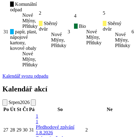
Komunální
odpad
2
5
Nové
4
Mlýny,
Sběrný
Sběrný
Přítluky
Bio
dvůr
dvůr
31
papír, plast,
3
Nové
6
Nové
Nové
nápojové
Mlýny,
Mlýny,
Mlýny,
kartony,
Přítluky
Přítluky
Přítluky
kovové obaly
Nové
Mlýny,
Přítluky
Kalendář svozu odpadu
Kalendář akcí
Srpen
2026
Po
Út
St
Čt
Pá
So
Ne
1
1
Předhodové zpívání
27
28
29
30
31
2
1.8.2026