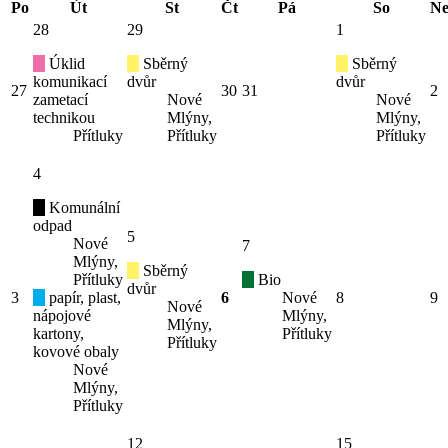
Po
Út
St
Čt
Pá
So
N
28
29
1
Úklid
Sběrný
Sběrný
komunikací
dvůr
dvůr
27
30
31
2
zametací
Nové
Nové
technikou
Mlýny,
Mlýny,
Přítluky
Přítluky
Přítluky
4
Komunální
odpad
5
Nové
7
Mlýny,
Sběrný
Přítluky
Bio
dvůr
3
papír, plast,
6
Nové
8
9
Nové
nápojové
Mlýny,
Mlýny,
kartony,
Přítluky
Přítluky
kovové obaly
Nové
Mlýny,
Přítluky
12
15