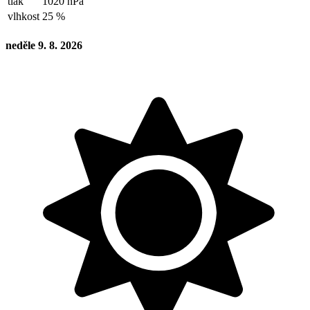
tlak
1020 hPa
vlhkost
25 %
neděle 9. 8. 2026