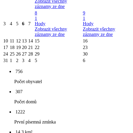
Zobrazit všechny
záznamy ze dne
8
9
1
1
3
4
5
6
7
Hody
Hody
Zobrazit všechny
Zobrazit všechny
záznamy ze dne
záznamy ze dne
10
11
12
13
14
15
16
17
18
19
20
21
22
23
24
25
26
27
28
29
30
31
1
2
3
4
5
6
756
Počet obyvatel
307
Počet domů
1222
První písemná zmínka
14,3 km²