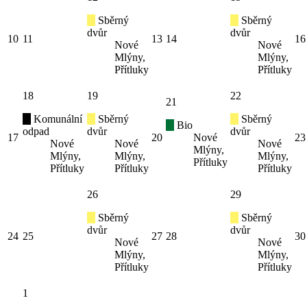
Sběrný
Sběrný
dvůr
dvůr
10
11
13
14
16
Nové
Nové
Mlýny,
Mlýny,
Přítluky
Přítluky
18
19
22
21
Komunální
Sběrný
Sběrný
Bio
odpad
dvůr
dvůr
17
20
Nové
23
Nové
Nové
Nové
Mlýny,
Mlýny,
Mlýny,
Mlýny,
Přítluky
Přítluky
Přítluky
Přítluky
26
29
Sběrný
Sběrný
dvůr
dvůr
24
25
27
28
30
Nové
Nové
Mlýny,
Mlýny,
Přítluky
Přítluky
1