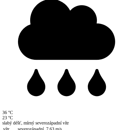
36 °C
23 °C
slabý déšť, mírný severozápadní vítr
vítr
severozápadní,
7.63 m/s