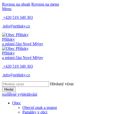
Rovnou na obsah
Rovnou na menu
Menu
+420 519 349 303
info@pritluky.cz
Přítluky
a místní část
Nové Mlýny
Přítluky
a místní část
Nové Mlýny
+420 519 349 303
info@pritluky.cz
Hledaný výraz
Hledat
rozšířené vyhledávání
Obec
Obecní znak a prapor
Památky v obci