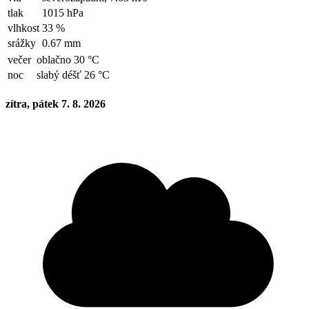
tlak
1015 hPa
vlhkost
33 %
srážky
0.67 mm
večer
oblačno 30 °C
noc
slabý déšť 26 °C
zítra, pátek 7. 8. 2026