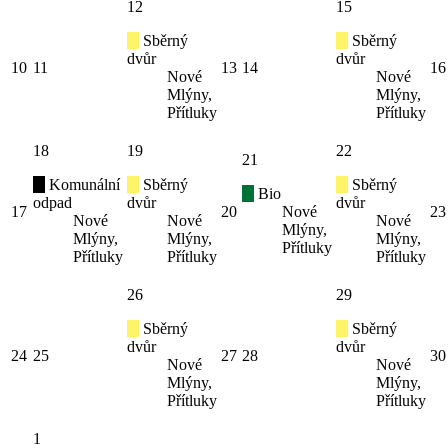
12
15
Sběrný
Sběrný
dvůr
dvůr
10
11
13
14
16
Nové
Nové
Mlýny,
Mlýny,
Přítluky
Přítluky
18
19
22
21
Komunální
Sběrný
Sběrný
Bio
odpad
dvůr
dvůr
17
20
Nové
23
Nové
Nové
Nové
Mlýny,
Mlýny,
Mlýny,
Mlýny,
Přítluky
Přítluky
Přítluky
Přítluky
26
29
Sběrný
Sběrný
dvůr
dvůr
24
25
27
28
30
Nové
Nové
Mlýny,
Mlýny,
Přítluky
Přítluky
1