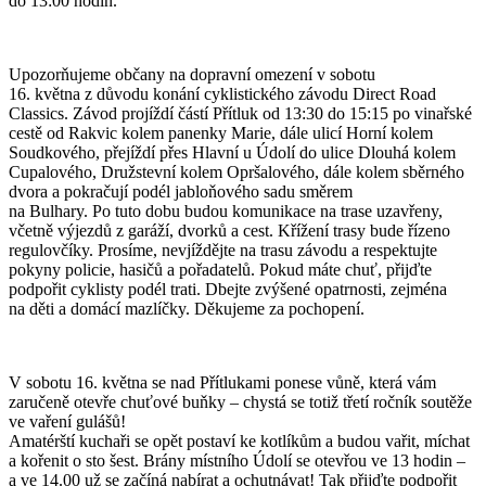
do 13:00 hodin.
Upozorňujeme občany na dopravní omezení v sobotu
16. května z důvodu konání cyklistického závodu Direct Road
Classics. Závod projíždí částí Přítluk od 13:30 do 15:15 po vinařské
cestě od Rakvic kolem panenky Marie, dále ulicí Horní kolem
Soudkového, přejíždí přes Hlavní u Údolí do ulice Dlouhá kolem
Cupalového, Družstevní kolem Opršalového, dále kolem sběrného
dvora a pokračují podél jabloňového sadu směrem
na Bulhary. Po tuto dobu budou komunikace na trase uzavřeny,
včetně výjezdů z garáží, dvorků a cest. Křížení trasy bude řízeno
regulovčíky. Prosíme, nevjíždějte na trasu závodu a respektujte
pokyny policie, hasičů a pořadatelů. Pokud máte chuť, přijďte
podpořit cyklisty podél trati. Dbejte zvýšené opatrnosti, zejména
na děti a domácí mazlíčky. Děkujeme za pochopení.
V sobotu 16. května se nad Přítlukami ponese vůně, která vám
zaručeně otevře chuťové buňky – chystá se totiž třetí ročník soutěže
ve vaření gulášů!
Amatérští kuchaři se opět postaví ke kotlíkům a budou vařit, míchat
a kořenit o sto šest. Brány místního Údolí se otevřou ve 13 hodin –
a ve 14.00 už se začíná nabírat a ochutnávat! Tak přijďte podpořit