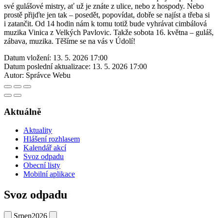
své gulášové mistry, ať už je znáte z ulice, nebo z hospody. Nebo
prostě přijďte jen tak – posedět, popovídat, dobře se najíst a třeba si
i zatančit. Od 14 hodin nám k tomu totiž bude vyhrávat cimbálová
muzika Vinica z Velkých Pavlovic. Takže sobota 16. května – guláš,
zábava, muzika. Těšíme se na vás v Údolí!
Datum vložení:
13. 5. 2026 17:00
Datum poslední aktualizace:
13. 5. 2026 17:00
Autor:
Správce Webu
Aktuálně
Aktuality
Hlášení rozhlasem
Kalendář akcí
Svoz odpadu
Obecní listy
Mobilní aplikace
Svoz odpadu
Srpen
2026