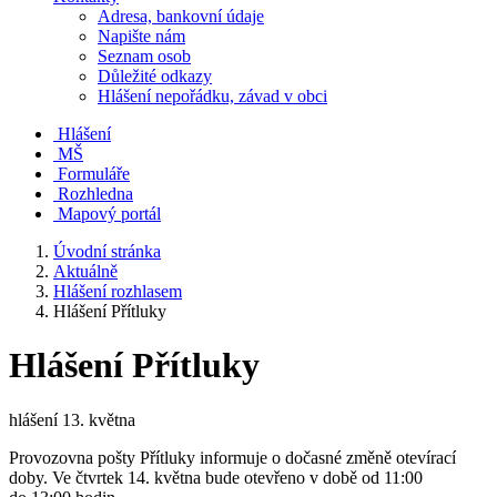
Adresa, bankovní údaje
Napište nám
Seznam osob
Důležité odkazy
Hlášení nepořádku, závad v obci
Hlášení
MŠ
Formuláře
Rozhledna
Mapový portál
Úvodní stránka
Aktuálně
Hlášení rozhlasem
Hlášení Přítluky
Hlášení Přítluky
hlášení 13. května
Provozovna pošty Přítluky informuje o dočasné změně otevírací
doby. Ve čtvrtek 14. května bude otevřeno v době od 11:00