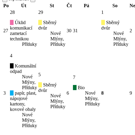
Po
Út
St
Čt
Pá
So
N
28
29
1
Úklid
Sběrný
Sběrný
komunikací
dvůr
dvůr
27
30
31
2
zametací
Nové
Nové
technikou
Mlýny,
Mlýny,
Přítluky
Přítluky
Přítluky
4
Komunální
odpad
5
Nové
7
Mlýny,
Sběrný
Přítluky
Bio
dvůr
3
papír, plast,
6
Nové
8
9
Nové
nápojové
Mlýny,
Mlýny,
kartony,
Přítluky
Přítluky
kovové obaly
Nové
Mlýny,
Přítluky