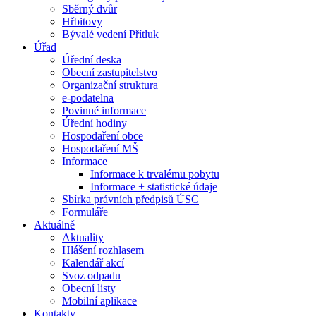
Sběrný dvůr
Hřbitovy
Bývalé vedení Přítluk
Úřad
Úřední deska
Obecní zastupitelstvo
Organizační struktura
e-podatelna
Povinné informace
Úřední hodiny
Hospodaření obce
Hospodaření MŠ
Informace
Informace k trvalému pobytu
Informace + statistické údaje
Sbírka právních předpisů ÚSC
Formuláře
Aktuálně
Aktuality
Hlášení rozhlasem
Kalendář akcí
Svoz odpadu
Obecní listy
Mobilní aplikace
Kontakty