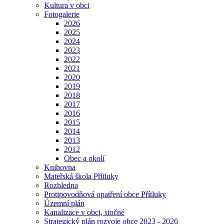
Kultura v obci
Fotogalerie
2026
2025
2024
2023
2022
2021
2020
2019
2018
2017
2016
2015
2014
2013
2012
Obec a okolí
Knihovna
Mateřská škola Přítluky
Rozhledna
Protipovodňová opatření obce Přítluky
Územní plán
Kanalizace v obci, stočné
Strategický plán rozvoje obce 2023 - 2026