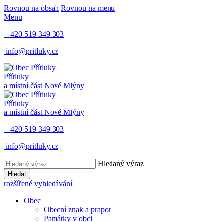
Rovnou na obsah
Rovnou na menu
Menu
+420 519 349 303
info@pritluky.cz
Přítluky
a místní část
Nové Mlýny
Přítluky
a místní část
Nové Mlýny
+420 519 349 303
info@pritluky.cz
Hledaný výraz
Hledat
rozšířené vyhledávání
Obec
Obecní znak a prapor
Památky v obci