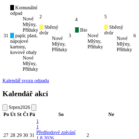
Komunální
odpad
2
5
Nové
4
Mlýny,
Sběrný
Sběrný
Přítluky
Bio
dvůr
dvůr
31
papír, plast,
3
Nové
6
Nové
Nové
nápojové
Mlýny,
Mlýny,
Mlýny,
kartony,
Přítluky
Přítluky
Přítluky
kovové obaly
Nové
Mlýny,
Přítluky
Kalendář svozu odpadu
Kalendář akcí
Srpen
2026
Po
Út
St
Čt
Pá
So
Ne
1
1
Předhodové zpívání
27
28
29
30
31
2
1.8.2026