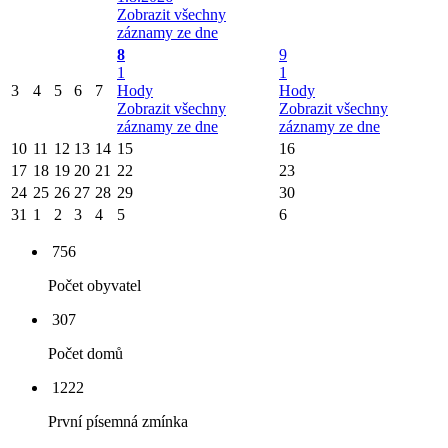
Zobrazit všechny
záznamy ze dne
8
9
1
1
3
4
5
6
7
Hody
Hody
Zobrazit všechny
Zobrazit všechny
záznamy ze dne
záznamy ze dne
10
11
12
13
14
15
16
17
18
19
20
21
22
23
24
25
26
27
28
29
30
31
1
2
3
4
5
6
756
Počet obyvatel
307
Počet domů
1222
První písemná zmínka