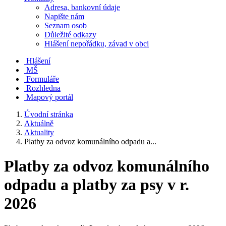
Adresa, bankovní údaje
Napište nám
Seznam osob
Důležité odkazy
Hlášení nepořádku, závad v obci
Hlášení
MŠ
Formuláře
Rozhledna
Mapový portál
Úvodní stránka
Aktuálně
Aktuality
Platby za odvoz komunálního odpadu a...
Platby za odvoz komunálního
odpadu a platby za psy v r.
2026