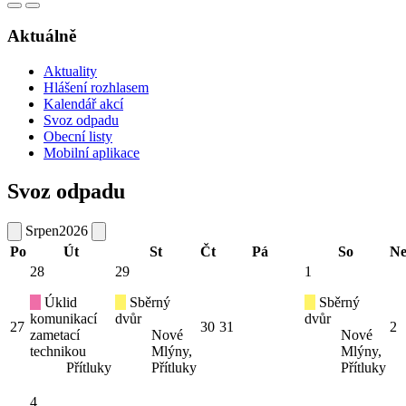
Aktuálně
Aktuality
Hlášení rozhlasem
Kalendář akcí
Svoz odpadu
Obecní listy
Mobilní aplikace
Svoz odpadu
Srpen
2026
Po
Út
St
Čt
Pá
So
N
28
29
1
Úklid
Sběrný
Sběrný
komunikací
dvůr
dvůr
27
30
31
2
zametací
Nové
Nové
technikou
Mlýny,
Mlýny,
Přítluky
Přítluky
Přítluky
4