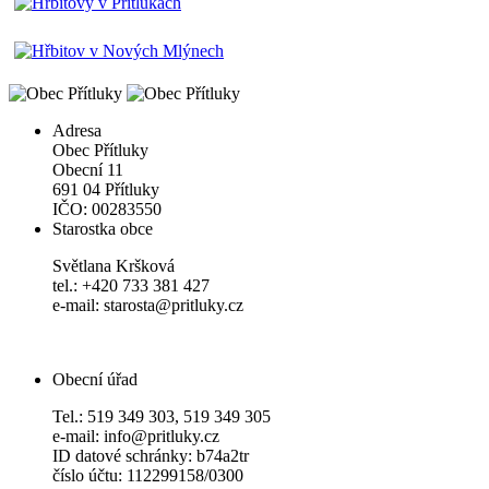
Adresa
Obec Přítluky
Obecní 11
691 04 Přítluky
IČO: 00283550
Starostka obce
Světlana Kršková
tel.: +420 733 381 427
e-mail: starosta@pritluky.cz
Obecní úřad
Tel.: 519 349 303, 519 349 305
e-mail: info@pritluky.cz
ID datové schránky: b74a2tr
číslo účtu: 112299158/0300