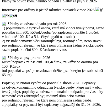
Platby za odvoz komunálního odpadu a platby za psy v r. 2026
Informace pro občany k platbě místních poplatků v roce 2026
Platby za odvoz odpadu pro rok 2026
1) poplatníkem je fyzická osoba, která má v obci trvalý pobyt, sazba
poplatku činí 800,-Kč/rok/osoba (po zaplacení obdržíte 1 bloček
v hodnotě 100,-Kč a 5 ks čirých pytlů na osobu)
2) vlastník nemovité věci zahrnující byt, rodinný dům, nebo stavbu
pro rodinnou rekreaci, ve které není přihlášená žádná fyzická osoba,
sazba poplatku činí 800,-Kč/rok/nemovitost.
Platby za psy pro rok 2026
Místní poplatek za psa činí 100,-Kč/rok, za každého dalšího psa
150,-Kč/rok
(od poplatků ze psů je osvobozen držitel psa, kterým je osoba starší
65 let).
Poplatky se budou vybírat od pondělí 2. února 2026. Poplatky
za odvoz komunálního odpadu za fyzické osoby, které mají v obci
trvalý pobyt, poplatky za odvoz komunálního odpadu pro vlastníky
nemovité věci zahrnující byt, rodinný dům nebo stavbu
pro rodinnou rekreaci, ve které není přihlášená žádná osoba
a poplatky za psy, musí být zaplaceny nejpozději do 31. 03. 2026.