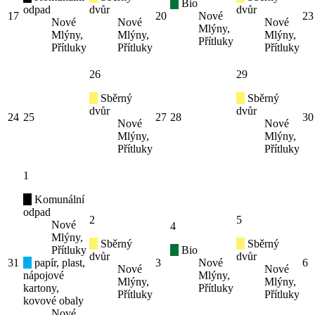
Bio
odpad
dvůr
dvůr
17
20
Nové
23
Nové
Nové
Nové
Mlýny,
Mlýny,
Mlýny,
Mlýny,
Přítluky
Přítluky
Přítluky
Přítluky
26
29
Sběrný
Sběrný
dvůr
dvůr
24
25
27
28
30
Nové
Nové
Mlýny,
Mlýny,
Přítluky
Přítluky
1
Komunální
odpad
2
5
Nové
4
Mlýny,
Sběrný
Sběrný
Přítluky
Bio
dvůr
dvůr
31
papír, plast,
3
Nové
6
Nové
Nové
nápojové
Mlýny,
Mlýny,
Mlýny,
kartony,
Přítluky
Přítluky
Přítluky
kovové obaly
Nové