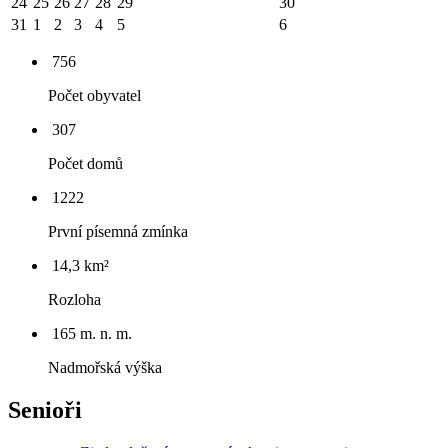
24
25
26
27
28
29
30
31
1
2
3
4
5
6
756
Počet obyvatel
307
Počet domů
1222
První písemná zmínka
14,3 km²
Rozloha
165 m. n. m.
Nadmořská výška
Senioři