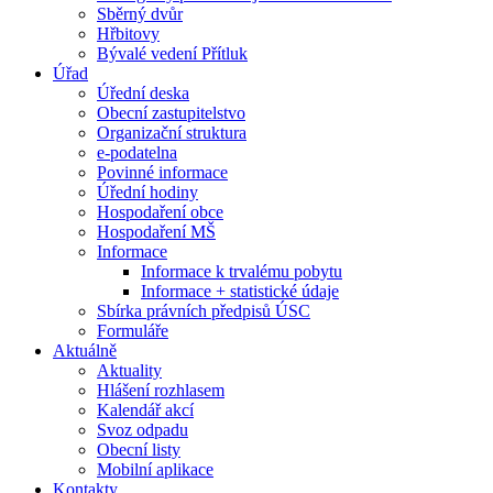
Sběrný dvůr
Hřbitovy
Bývalé vedení Přítluk
Úřad
Úřední deska
Obecní zastupitelstvo
Organizační struktura
e-podatelna
Povinné informace
Úřední hodiny
Hospodaření obce
Hospodaření MŠ
Informace
Informace k trvalému pobytu
Informace + statistické údaje
Sbírka právních předpisů ÚSC
Formuláře
Aktuálně
Aktuality
Hlášení rozhlasem
Kalendář akcí
Svoz odpadu
Obecní listy
Mobilní aplikace
Kontakty