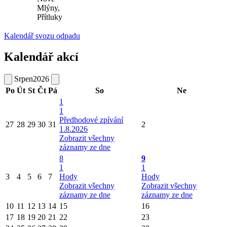
Mlýny,
Přítluky
Kalendář svozu odpadu
Kalendář akcí
Srpen
2026
Po
Út
St
Čt
Pá
So
Ne
1
1
Předhodové zpívání
27
28
29
30
31
2
1.8.2026
Zobrazit všechny
záznamy ze dne
8
9
1
1
3
4
5
6
7
Hody
Hody
Zobrazit všechny
Zobrazit všechny
záznamy ze dne
záznamy ze dne
10
11
12
13
14
15
16
17
18
19
20
21
22
23