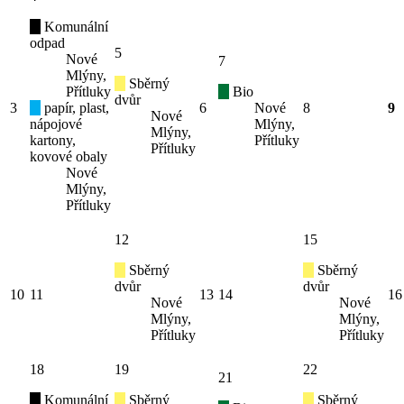
Komunální
odpad
5
Nové
7
Mlýny,
Sběrný
Přítluky
Bio
dvůr
3
papír, plast,
6
Nové
8
9
Nové
nápojové
Mlýny,
Mlýny,
kartony,
Přítluky
Přítluky
kovové obaly
Nové
Mlýny,
Přítluky
12
15
Sběrný
Sběrný
dvůr
dvůr
10
11
13
14
16
Nové
Nové
Mlýny,
Mlýny,
Přítluky
Přítluky
18
19
22
21
Komunální
Sběrný
Sběrný