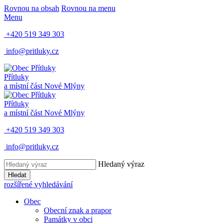
Rovnou na obsah
Rovnou na menu
Menu
+420 519 349 303
info@pritluky.cz
Přítluky
a místní část
Nové Mlýny
Přítluky
a místní část
Nové Mlýny
+420 519 349 303
info@pritluky.cz
Hledaný výraz
Hledat
rozšířené vyhledávání
Obec
Obecní znak a prapor
Památky v obci