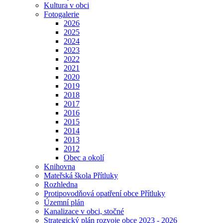
Kultura v obci
Fotogalerie
2026
2025
2024
2023
2022
2021
2020
2019
2018
2017
2016
2015
2014
2013
2012
Obec a okolí
Knihovna
Mateřská škola Přítluky
Rozhledna
Protipovodňová opatření obce Přítluky
Územní plán
Kanalizace v obci, stočné
Strategický plán rozvoje obce 2023 - 2026