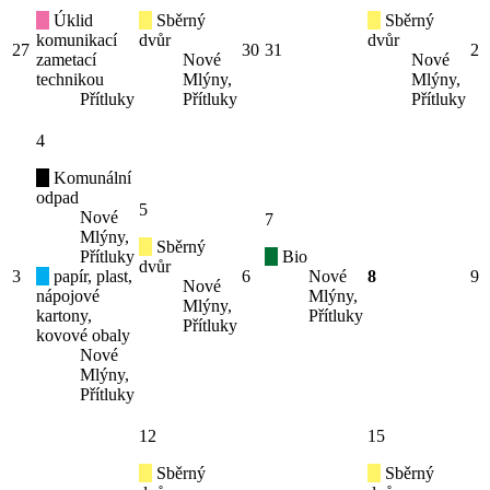
Úklid
Sběrný
Sběrný
komunikací
dvůr
dvůr
27
30
31
2
zametací
Nové
Nové
technikou
Mlýny,
Mlýny,
Přítluky
Přítluky
Přítluky
4
Komunální
odpad
5
Nové
7
Mlýny,
Sběrný
Přítluky
Bio
dvůr
3
papír, plast,
6
Nové
8
9
Nové
nápojové
Mlýny,
Mlýny,
kartony,
Přítluky
Přítluky
kovové obaly
Nové
Mlýny,
Přítluky
12
15
Sběrný
Sběrný