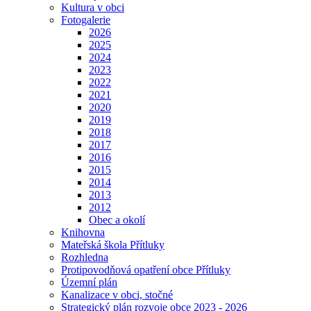
Kultura v obci
Fotogalerie
2026
2025
2024
2023
2022
2021
2020
2019
2018
2017
2016
2015
2014
2013
2012
Obec a okolí
Knihovna
Mateřská škola Přítluky
Rozhledna
Protipovodňová opatření obce Přítluky
Územní plán
Kanalizace v obci, stočné
Strategický plán rozvoje obce 2023 - 2026