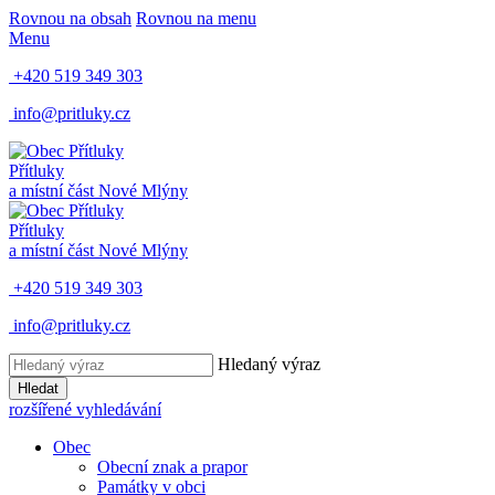
Rovnou na obsah
Rovnou na menu
Menu
+420 519 349 303
info@pritluky.cz
Přítluky
a místní část
Nové Mlýny
Přítluky
a místní část
Nové Mlýny
+420 519 349 303
info@pritluky.cz
Hledaný výraz
Hledat
rozšířené vyhledávání
Obec
Obecní znak a prapor
Památky v obci