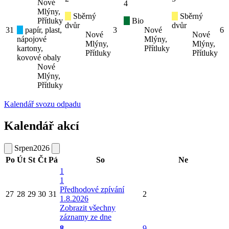
Nové
4
Mlýny,
Sběrný
Sběrný
Přítluky
Bio
dvůr
dvůr
31
papír, plast,
3
Nové
6
Nové
Nové
nápojové
Mlýny,
Mlýny,
Mlýny,
kartony,
Přítluky
Přítluky
Přítluky
kovové obaly
Nové
Mlýny,
Přítluky
Kalendář svozu odpadu
Kalendář akcí
Srpen
2026
Po
Út
St
Čt
Pá
So
Ne
1
1
Předhodové zpívání
27
28
29
30
31
2
1.8.2026
Zobrazit všechny
záznamy ze dne
8
9