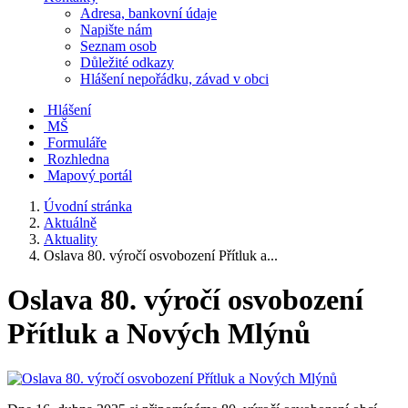
Adresa, bankovní údaje
Napište nám
Seznam osob
Důležité odkazy
Hlášení nepořádku, závad v obci
Hlášení
MŠ
Formuláře
Rozhledna
Mapový portál
Úvodní stránka
Aktuálně
Aktuality
Oslava 80. výročí osvobození Přítluk a...
Oslava 80. výročí osvobození
Přítluk a Nových Mlýnů