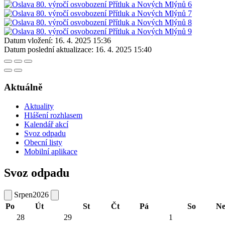
Datum vložení:
16. 4. 2025 15:36
Datum poslední aktualizace:
16. 4. 2025 15:40
Aktuálně
Aktuality
Hlášení rozhlasem
Kalendář akcí
Svoz odpadu
Obecní listy
Mobilní aplikace
Svoz odpadu
Srpen
2026
Po
Út
St
Čt
Pá
So
N
28
29
1