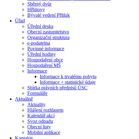
Sběrný dvůr
Hřbitovy
Bývalé vedení Přítluk
Úřad
Úřední deska
Obecní zastupitelstvo
Organizační struktura
e-podatelna
Povinné informace
Úřední hodiny
Hospodaření obce
Hospodaření MŠ
Informace
Informace k trvalému pobytu
Informace + statistické údaje
Sbírka právních předpisů ÚSC
Formuláře
Aktuálně
Aktuality
Hlášení rozhlasem
Kalendář akcí
Svoz odpadu
Obecní listy
Mobilní aplikace
Kontakty