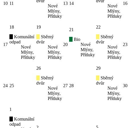
dvůr
dvůr
10
11
13
14
16
Nové
Nové
Mlýny,
Mlýny,
Přítluky
Přítluky
18
19
22
21
Komunální
Sběrný
Sběrný
Bio
odpad
dvůr
dvůr
17
20
Nové
23
Nové
Nové
Nové
Mlýny,
Mlýny,
Mlýny,
Mlýny,
Přítluky
Přítluky
Přítluky
Přítluky
26
29
Sběrný
Sběrný
dvůr
dvůr
24
25
27
28
30
Nové
Nové
Mlýny,
Mlýny,
Přítluky
Přítluky
1
Komunální
odpad
2
5