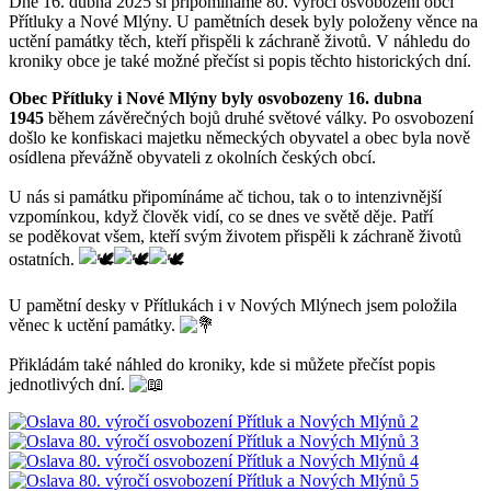
Dne 16. dubna 2025 si připomínáme 80. výročí osvobození obcí
Přítluky a Nové Mlýny. U pamětních desek byly položeny věnce na
uctění památky těch, kteří přispěli k záchraně životů. V náhledu do
kroniky obce je také možné přečíst si popis těchto historických dní.
Obec Přítluky i Nové Mlýny byly osvobozeny 16. dubna
1945
během závěrečných bojů druhé světové války. Po osvobození
došlo ke konfiskaci majetku německých obyvatel a obec byla nově
osídlena převážně obyvateli z okolních českých obcí.
U nás si památku připomínáme ač tichou, tak o to intenzivnější
vzpomínkou, když člověk vidí, co se dnes ve světě děje. Patří
se poděkovat všem, kteří svým životem přispěli k záchraně životů
ostatních.
U pamětní desky v Přítlukách i v Nových Mlýnech jsem položila
věnec k uctění památky.
Přikládám také náhled do kroniky, kde si můžete přečíst popis
jednotlivých dní.