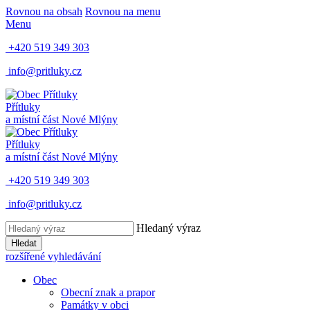
Rovnou na obsah
Rovnou na menu
Menu
+420 519 349 303
info@pritluky.cz
Přítluky
a místní část
Nové Mlýny
Přítluky
a místní část
Nové Mlýny
+420 519 349 303
info@pritluky.cz
Hledaný výraz
Hledat
rozšířené vyhledávání
Obec
Obecní znak a prapor
Památky v obci