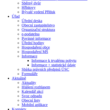
Sběrný dvůr
Hřbitovy
Bývalé vedení Přítluk
Úřad
Úřední deska
Obecní zastupitelstvo
Organizační struktura
e-podatelna
Povinné informace
Úřední hodiny
Hospodaření obce
Hospodaření MŠ
Informace
Informace k trvalému pobytu
Informace + statistické údaje
Sbírka právních předpisů ÚSC
Formuláře
Aktuálně
Aktuality
Hlášení rozhlasem
Kalendář akcí
Svoz odpadu
Obecní listy
Mobilní aplikace
Kontakty