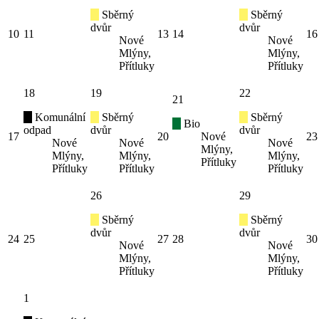
Sběrný
Sběrný
dvůr
dvůr
10
11
13
14
16
Nové
Nové
Mlýny,
Mlýny,
Přítluky
Přítluky
18
19
22
21
Komunální
Sběrný
Sběrný
Bio
odpad
dvůr
dvůr
17
20
Nové
23
Nové
Nové
Nové
Mlýny,
Mlýny,
Mlýny,
Mlýny,
Přítluky
Přítluky
Přítluky
Přítluky
26
29
Sběrný
Sběrný
dvůr
dvůr
24
25
27
28
30
Nové
Nové
Mlýny,
Mlýny,
Přítluky
Přítluky
1