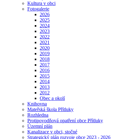
Kultura v obci
Fotogalerie
2026
2025
2024
2023
2022
2021
2020
2019
2018
2017
2016
2015
2014
2013
2012
Obec a okolí
Knihovna
Mateřská škola Přítluky
Rozhledna
Protipovodňová opatření obce Přítluky
Územní plán
Kanalizace v obci, stočné
Strategický plán rozvoje obce 2023 - 2026