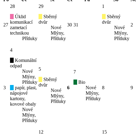
28
29
1
Úklid
Sběrný
Sběrný
komunikací
dvůr
dvůr
27
30
31
2
zametací
Nové
Nové
technikou
Mlýny,
Mlýny,
Přítluky
Přítluky
Přítluky
4
Komunální
odpad
5
Nové
7
Mlýny,
Sběrný
Přítluky
Bio
dvůr
3
papír, plast,
6
Nové
8
9
Nové
nápojové
Mlýny,
Mlýny,
kartony,
Přítluky
Přítluky
kovové obaly
Nové
Mlýny,
Přítluky
12
15