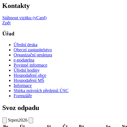
Kontakty
Stáhnout vizitku (vCard)
Zpět
Úřad
Úřední deska
Obecní zastupitelstvo
Organizační struktura
e-podatelna
Povinné informace
Úřední hodiny
Hospodaření obce
Hospodaření MŠ
Informace
Sbírka právních předpisů ÚSC
Formuláře
Svoz odpadu
Srpen
2026
Po
Út
St
Čt
Pá
So
N