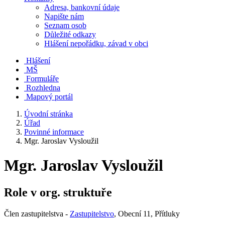
Adresa, bankovní údaje
Napište nám
Seznam osob
Důležité odkazy
Hlášení nepořádku, závad v obci
Hlášení
MŠ
Formuláře
Rozhledna
Mapový portál
Úvodní stránka
Úřad
Povinné informace
Mgr. Jaroslav Vysloužil
Mgr. Jaroslav Vysloužil
Role v org. struktuře
Člen zastupitelstva -
Zastupitelstvo
, Obecní 11, Přítluky