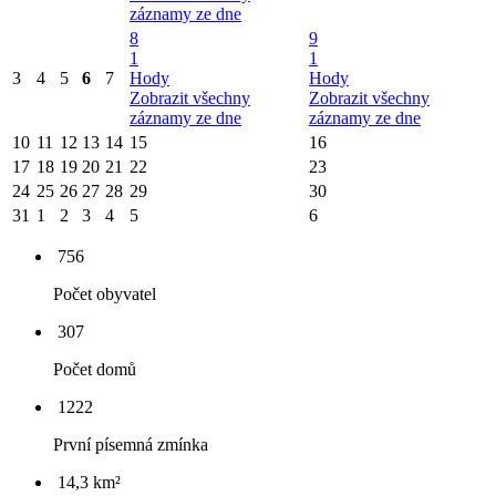
záznamy ze dne
8
9
1
1
3
4
5
6
7
Hody
Hody
Zobrazit všechny
Zobrazit všechny
záznamy ze dne
záznamy ze dne
10
11
12
13
14
15
16
17
18
19
20
21
22
23
24
25
26
27
28
29
30
31
1
2
3
4
5
6
756
Počet obyvatel
307
Počet domů
1222
První písemná zmínka
14,3 km²