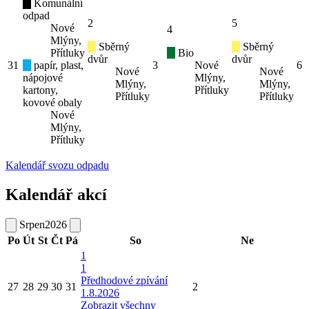
Komunální
odpad
2
5
Nové
4
Mlýny,
Sběrný
Sběrný
Přítluky
Bio
dvůr
dvůr
31
papír, plast,
3
Nové
6
Nové
Nové
nápojové
Mlýny,
Mlýny,
Mlýny,
kartony,
Přítluky
Přítluky
Přítluky
kovové obaly
Nové
Mlýny,
Přítluky
Kalendář svozu odpadu
Kalendář akcí
Srpen
2026
Po
Út
St
Čt
Pá
So
Ne
1
1
Předhodové zpívání
27
28
29
30
31
2
1.8.2026
Zobrazit všechny