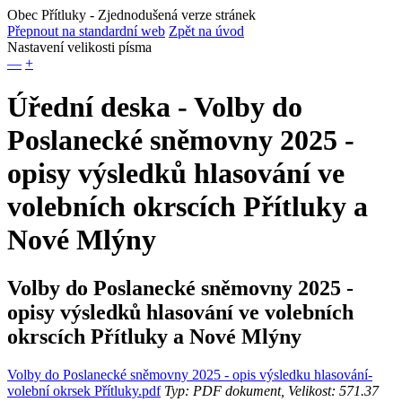
Obec Přítluky
- Zjednodušená verze stránek
Přepnout na standardní web
Zpět na úvod
Nastavení velikosti písma
—
+
Úřední deska - Volby do
Poslanecké sněmovny 2025 -
opisy výsledků hlasování ve
volebních okrscích Přítluky a
Nové Mlýny
Volby do Poslanecké sněmovny 2025 -
opisy výsledků hlasování ve volebních
okrscích Přítluky a Nové Mlýny
Volby do Poslanecké sněmovny 2025 - opis výsledku hlasování-
volební okrsek Přítluky.pdf
Typ: PDF dokument, Velikost: 571.37