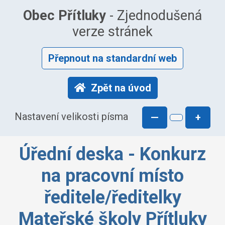
Obec Přítluky
- Zjednodušená
verze stránek
Přepnout na standardní web
Zpět na úvod
Nastavení velikosti písma
—
+
Úřední deska - Konkurz
na pracovní místo
ředitele/ředitelky
Mateřské školy Přítluky