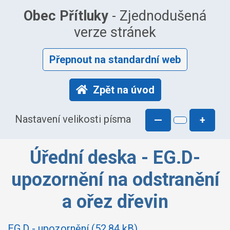
Obec Přítluky
- Zjednodušená
verze stránek
Přepnout na standardní web
Zpět na úvod
Nastavení velikosti písma
—
+
Úřední deska - EG.D-
upozornění na odstranění
a ořez dřevin
EG.D - upozornění (52.84 kB)