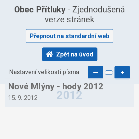
Obec Přítluky
- Zjednodušená
verze stránek
Přepnout na standardní web
Zpět na úvod
Nastavení velikosti písma
—
+
Nové Mlýny - hody 2012
2012
15. 9. 2012