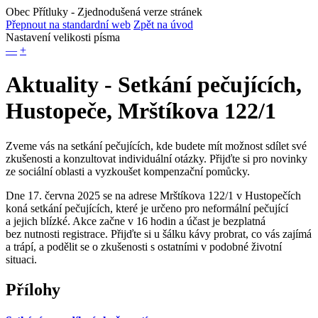
Obec Přítluky
- Zjednodušená verze stránek
Přepnout na standardní web
Zpět na úvod
Nastavení velikosti písma
—
+
Aktuality - Setkání pečujících,
Hustopeče, Mrštíkova 122/1
Zveme vás na setkání pečujících, kde budete mít možnost sdílet své
zkušenosti a konzultovat individuální otázky. Přijďte si pro novinky
ze sociální oblasti a vyzkoušet kompenzační pomůcky.
Dne 17. června 2025 se na adrese Mrštíkova 122/1 v Hustopečích
koná setkání pečujících, které je určeno pro neformální pečující
a jejich blízké. Akce začne v 16 hodin a účast je bezplatná
bez nutnosti registrace. Přijďte si u šálku kávy probrat, co vás zajímá
a trápí, a podělit se o zkušenosti s ostatními v podobné životní
situaci.
Přílohy