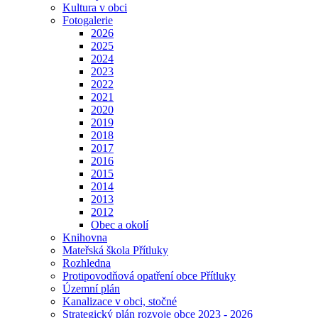
Kultura v obci
Fotogalerie
2026
2025
2024
2023
2022
2021
2020
2019
2018
2017
2016
2015
2014
2013
2012
Obec a okolí
Knihovna
Mateřská škola Přítluky
Rozhledna
Protipovodňová opatření obce Přítluky
Územní plán
Kanalizace v obci, stočné
Strategický plán rozvoje obce 2023 - 2026