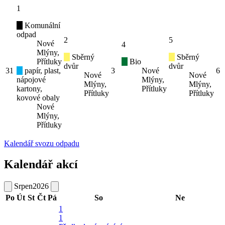
1
Komunální
odpad
2
5
Nové
4
Mlýny,
Sběrný
Sběrný
Přítluky
Bio
dvůr
dvůr
31
papír, plast,
3
Nové
6
Nové
Nové
nápojové
Mlýny,
Mlýny,
Mlýny,
kartony,
Přítluky
Přítluky
Přítluky
kovové obaly
Nové
Mlýny,
Přítluky
Kalendář svozu odpadu
Kalendář akcí
Srpen
2026
Po
Út
St
Čt
Pá
So
Ne
1
1