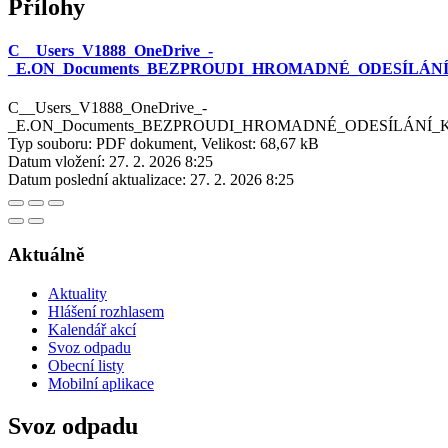
Přílohy
C__Users_V1888_OneDrive_-
_E.ON_Documents_BEZPROUDI_HROMADNÉ_ODESÍLÁNÍ_KOMU
C__Users_V1888_OneDrive_-
_E.ON_Documents_BEZPROUDI_HROMADNÉ_ODESÍLÁNÍ_KOMUNI
Typ souboru: PDF dokument, Velikost: 68,67 kB
Datum vložení:
27. 2. 2026 8:25
Datum poslední aktualizace:
27. 2. 2026 8:25
Aktuálně
Aktuality
Hlášení rozhlasem
Kalendář akcí
Svoz odpadu
Obecní listy
Mobilní aplikace
Svoz odpadu