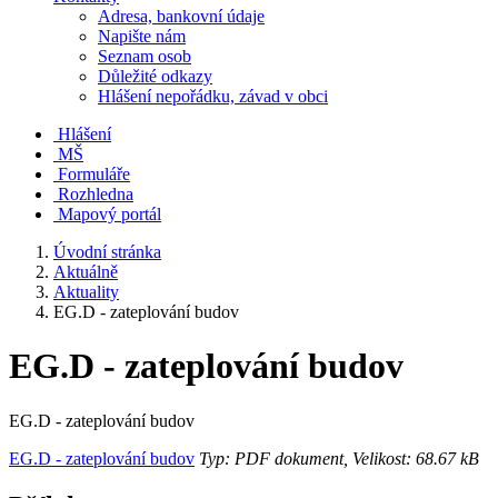
Adresa, bankovní údaje
Napište nám
Seznam osob
Důležité odkazy
Hlášení nepořádku, závad v obci
Hlášení
MŠ
Formuláře
Rozhledna
Mapový portál
Úvodní stránka
Aktuálně
Aktuality
EG.D - zateplování budov
EG.D - zateplování budov
EG.D - zateplování budov
EG.D - zateplování budov
Typ: PDF dokument, Velikost: 68.67 kB