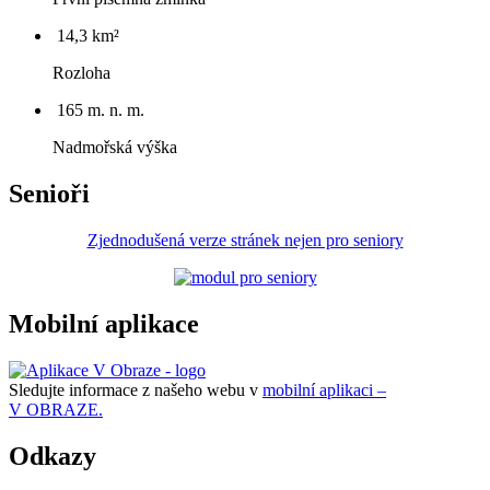
14,3 km²
Rozloha
165 m. n. m.
Nadmořská výška
Senioři
Zjednodušená verze stránek nejen pro seniory
Mobilní aplikace
Sledujte informace z našeho webu v
mobilní aplikaci –
V OBRAZE.
Odkazy