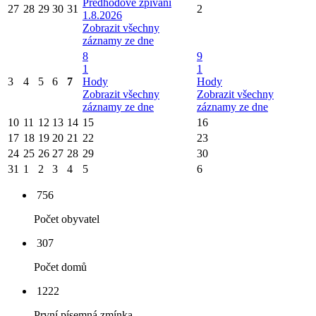
Předhodové zpívání
27
28
29
30
31
2
1.8.2026
Zobrazit všechny
záznamy ze dne
8
9
1
1
3
4
5
6
7
Hody
Hody
Zobrazit všechny
Zobrazit všechny
záznamy ze dne
záznamy ze dne
10
11
12
13
14
15
16
17
18
19
20
21
22
23
24
25
26
27
28
29
30
31
1
2
3
4
5
6
756
Počet obyvatel
307
Počet domů
1222
První písemná zmínka