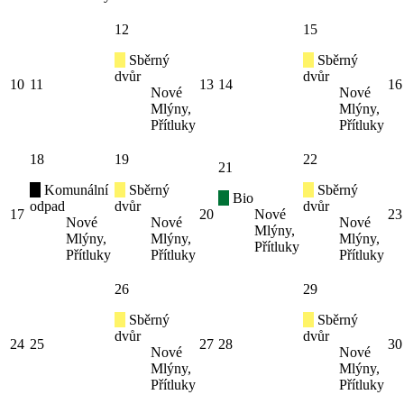
12
15
Sběrný
Sběrný
dvůr
dvůr
10
11
13
14
16
Nové
Nové
Mlýny,
Mlýny,
Přítluky
Přítluky
18
19
22
21
Komunální
Sběrný
Sběrný
Bio
odpad
dvůr
dvůr
17
20
Nové
23
Nové
Nové
Nové
Mlýny,
Mlýny,
Mlýny,
Mlýny,
Přítluky
Přítluky
Přítluky
Přítluky
26
29
Sběrný
Sběrný
dvůr
dvůr
24
25
27
28
30
Nové
Nové
Mlýny,
Mlýny,
Přítluky
Přítluky