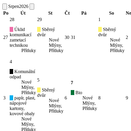
Srpen
2026
Po
Út
St
Čt
Pá
So
N
28
29
1
Úklid
Sběrný
Sběrný
komunikací
dvůr
dvůr
27
30
31
2
zametací
Nové
Nové
technikou
Mlýny,
Mlýny,
Přítluky
Přítluky
Přítluky
4
Komunální
odpad
5
Nové
7
Mlýny,
Sběrný
Přítluky
Bio
dvůr
3
papír, plast,
6
Nové
8
9
Nové
nápojové
Mlýny,
Mlýny,
kartony,
Přítluky
Přítluky
kovové obaly
Nové
Mlýny,
Přítluky