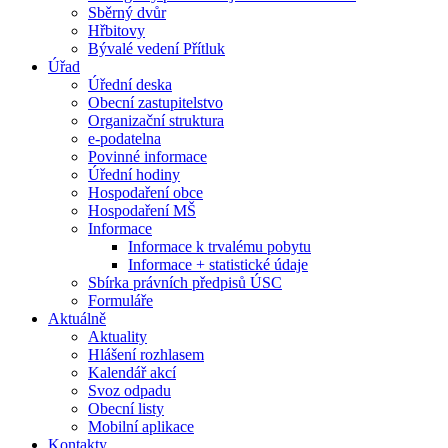
Sběrný dvůr
Hřbitovy
Bývalé vedení Přítluk
Úřad
Úřední deska
Obecní zastupitelstvo
Organizační struktura
e-podatelna
Povinné informace
Úřední hodiny
Hospodaření obce
Hospodaření MŠ
Informace
Informace k trvalému pobytu
Informace + statistické údaje
Sbírka právních předpisů ÚSC
Formuláře
Aktuálně
Aktuality
Hlášení rozhlasem
Kalendář akcí
Svoz odpadu
Obecní listy
Mobilní aplikace
Kontakty