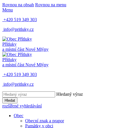
Rovnou na obsah
Rovnou na menu
Menu
+420 519 349 303
info@pritluky.cz
Přítluky
a místní část
Nové Mlýny
Přítluky
a místní část
Nové Mlýny
+420 519 349 303
info@pritluky.cz
Hledaný výraz
Hledat
rozšířené vyhledávání
Obec
Obecní znak a prapor
Památky v obci